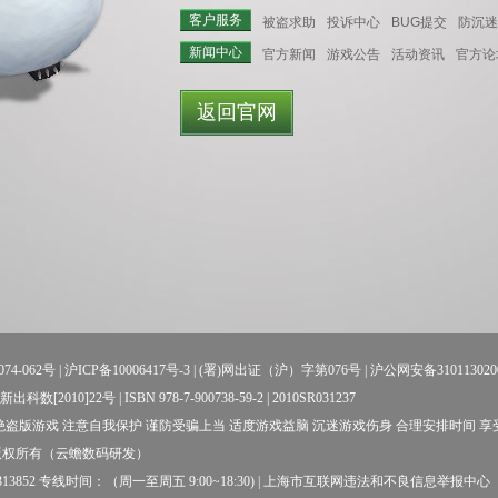
客户服务
被盗求助
投诉中心
BUG提交
防沉迷
新闻中心
官方新闻
游戏公告
活动资讯
官方论
返回官网
74-062号
|
沪ICP备10006417号-3
| (署)网出证（沪）字第076号 |
沪公网安备310113020
数[2010]22号 | ISBN 978-7-900738-59-2 | 2010SR031237
盗版游戏 注意自我保护 谨防受骗上当 适度游戏益脑 沉迷游戏伤身 合理安排时间 
版权所有（云蟾数码研发）
52 专线时间：（周一至周五 9:00~18:30) |
上海市互联网违法和不良信息举报中心