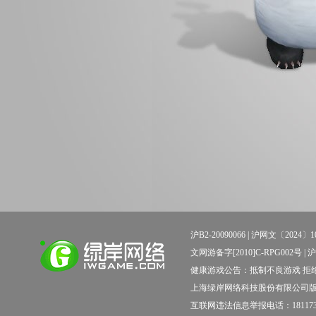
沪B2-20090066 |
沪网文〔2024〕10
文网游备字[2010]C-RPG002号 | 沪新出科
健康游戏公告：抵制不良游戏 拒绝
上海绿岸网络科技股份有限公司
互联网违法信息举报电话：181173138