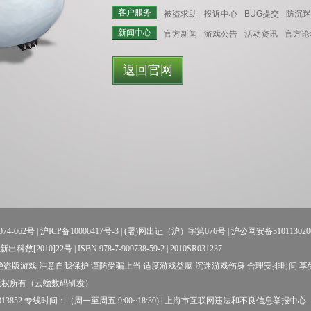
客户服务
被盗求助
投诉中心
BUG提交
防沉迷
新闻中心
官方新闻
游戏公告
活动资讯
官方论
返回官网
74-062号
|
沪ICP备10006417号-3
| (署)网出证（沪）字第076号 |
沪公网安备310113020
数[2010]22号 | ISBN 978-7-900738-59-2 | 2010SR031237
盗版游戏 注意自我保护 谨防受骗上当 适度游戏益脑 沉迷游戏伤身 合理安排时间 
版权所有（云蟾数码研发）
52 专线时间：（周一至周五 9:00~18:30) |
上海市互联网违法和不良信息举报中心