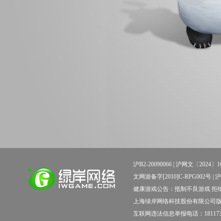
沪B2-20090066 |
沪网文〔2024〕10
文网游备字[2010]C-RPG002号 | 沪新出科
健康游戏公告：抵制不良游戏 拒绝
上海绿岸网络科技股份有限公司
互联网违法信息举报电话：181173138