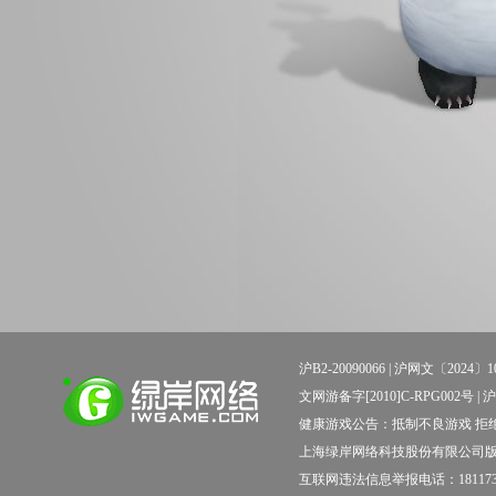
沪B2-20090066 |
沪网文〔2024〕10
文网游备字[2010]C-RPG002号 | 沪新出科
健康游戏公告：抵制不良游戏 拒绝
上海绿岸网络科技股份有限公司
互联网违法信息举报电话：181173138