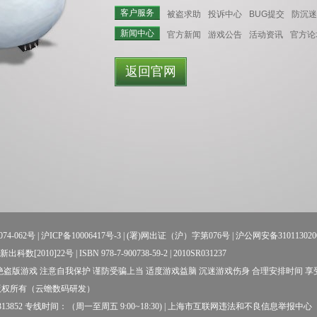
客户服务
被盗求助
投诉中心
BUG提交
防沉迷
新闻中心
官方新闻
游戏公告
活动资讯
官方论
返回官网
74-062号
|
沪ICP备10006417号-3
| (署)网出证（沪）字第076号 |
沪公网安备310113020
数[2010]22号 | ISBN 978-7-900738-59-2 | 2010SR031237
盗版游戏 注意自我保护 谨防受骗上当 适度游戏益脑 沉迷游戏伤身 合理安排时间 
版权所有（云蟾数码研发）
52 专线时间：（周一至周五 9:00~18:30) |
上海市互联网违法和不良信息举报中心