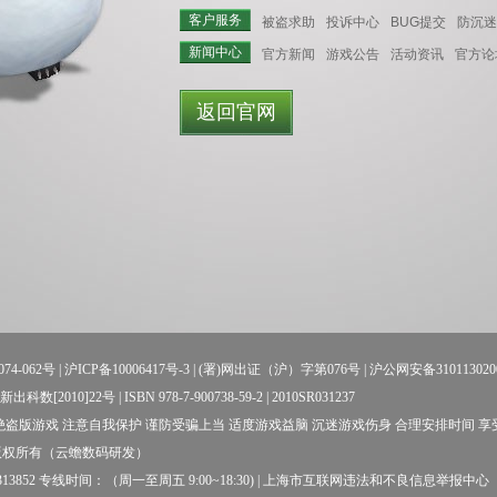
客户服务
被盗求助
投诉中心
BUG提交
防沉迷
新闻中心
官方新闻
游戏公告
活动资讯
官方论
返回官网
74-062号
|
沪ICP备10006417号-3
| (署)网出证（沪）字第076号 |
沪公网安备310113020
数[2010]22号 | ISBN 978-7-900738-59-2 | 2010SR031237
盗版游戏 注意自我保护 谨防受骗上当 适度游戏益脑 沉迷游戏伤身 合理安排时间 
版权所有（云蟾数码研发）
52 专线时间：（周一至周五 9:00~18:30) |
上海市互联网违法和不良信息举报中心