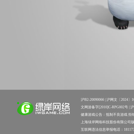
沪B2-20090066 |
沪网文〔2024〕10
文网游备字[2010]C-RPG002号 | 沪新出科
健康游戏公告：抵制不良游戏 拒绝
上海绿岸网络科技股份有限公司
互联网违法信息举报电话：181173138