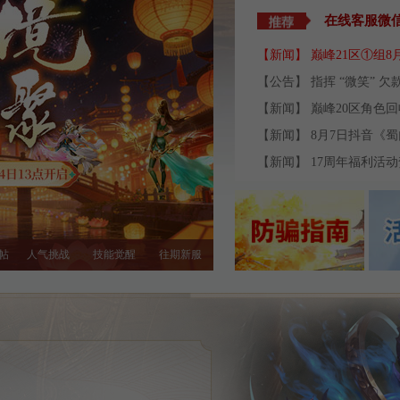
在线客服微
【新闻】
巅峰21区①组8
【公告】
指挥 “微笑” 
【新闻】
巅峰20区角色
【新闻】
8月7日抖音《
【新闻】
17周年福利活
帖
人气挑战
技能觉醒
往期新服