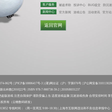
客户服务
被盗求助
投诉中心
BUG提交
防沉迷
新闻中心
官方新闻
游戏公告
活动资讯
官方论
返回官网
74-062号
|
沪ICP备10006417号-3
| (署)网出证（沪）字第076号 |
沪公网安备310113020
数[2010]22号 | ISBN 978-7-900738-59-2 | 2010SR031237
盗版游戏 注意自我保护 谨防受骗上当 适度游戏益脑 沉迷游戏伤身 合理安排时间 
版权所有（云蟾数码研发）
52 专线时间：（周一至周五 9:00~18:30) |
上海市互联网违法和不良信息举报中心