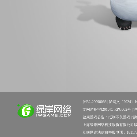
沪B2-20090066 |
沪网文〔2024〕10
文网游备字[2010]C-RPG002号 | 沪新出科
健康游戏公告：抵制不良游戏 拒绝
上海绿岸网络科技股份有限公司
互联网违法信息举报电话：181173138