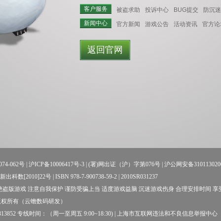
客户服务
被盗求助
投诉中心
BUG提交
防沉迷
新闻中心
官方新闻
游戏公告
活动资讯
官方论
返回官网
74-062号
|
沪ICP备10006417号-3
| (署)网出证（沪）字第076号 |
沪公网安备310113020
数[2010]22号 | ISBN 978-7-900738-59-2 | 2010SR031237
盗版游戏 注意自我保护 谨防受骗上当 适度游戏益脑 沉迷游戏伤身 合理安排时间 
版权所有（云蟾数码研发）
52 专线时间：（周一至周五 9:00~18:30) |
上海市互联网违法和不良信息举报中心