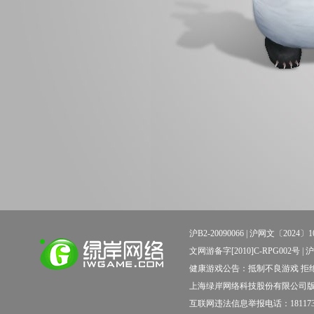
沪B2-20090066 |
沪网文〔2024〕10
文网游备字[2010]C-RPG002号 | 沪新出科
健康游戏公告：抵制不良游戏 拒绝
上海绿岸网络科技股份有限公司
互联网违法信息举报电话：181173138