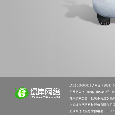
沪B2-20090066 |
沪网文〔2024〕10
文网游备字[2010]C-RPG002号 | 沪新出科
健康游戏公告：抵制不良游戏 拒绝
上海绿岸网络科技股份有限公司
互联网违法信息举报电话：181173138