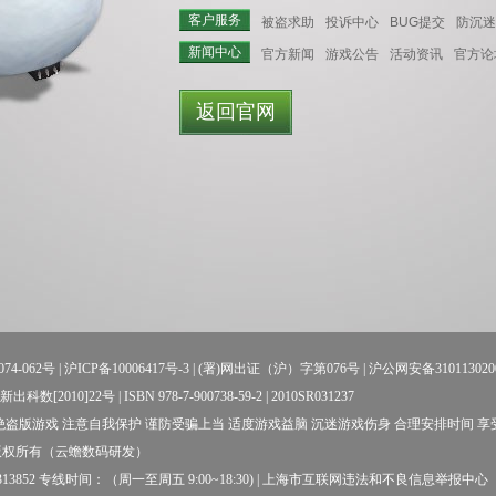
客户服务
被盗求助
投诉中心
BUG提交
防沉迷
新闻中心
官方新闻
游戏公告
活动资讯
官方论
返回官网
74-062号
|
沪ICP备10006417号-3
| (署)网出证（沪）字第076号 |
沪公网安备310113020
数[2010]22号 | ISBN 978-7-900738-59-2 | 2010SR031237
盗版游戏 注意自我保护 谨防受骗上当 适度游戏益脑 沉迷游戏伤身 合理安排时间 
版权所有（云蟾数码研发）
52 专线时间：（周一至周五 9:00~18:30) |
上海市互联网违法和不良信息举报中心