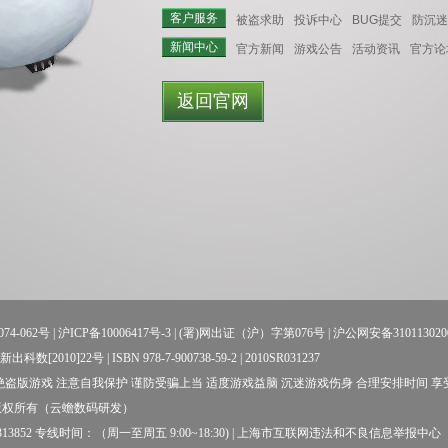
客户服务
被盗求助
投诉中心
BUG提交
防沉迷
新闻中心
官方新闻
游戏公告
活动资讯
官方论
返回官网
74-062号
|
沪ICP备10006417号-3
| (署)网出证（沪）字第076号 |
沪公网安备310113020
数[2010]22号 | ISBN 978-7-900738-59-2 | 2010SR031237
盗版游戏 注意自我保护 谨防受骗上当 适度游戏益脑 沉迷游戏伤身 合理安排时间 
版权所有（云蟾数码研发）
52 专线时间：（周一至周五 9:00~18:30) |
上海市互联网违法和不良信息举报中心