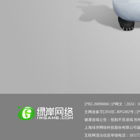
沪B2-20090066 |
沪网文〔2024〕10
文网游备字[2010]C-RPG002号 | 沪新出科
健康游戏公告：抵制不良游戏 拒绝
上海绿岸网络科技股份有限公司
互联网违法信息举报电话：181173138