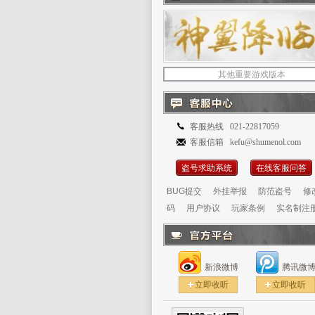
其他重要游戏版本
客服热线 021-22817059
客服信箱 kefu@shumenol.com
盗号求助系统
在线客服问答
BUG提交
外挂举报
防范盗号
修
码
用户协议
玩家条例
实名制注
新浪微博
腾讯微
立即收听
立即收听