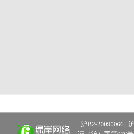
沪B2-20090066 |
沪
证（沪）字第076号 