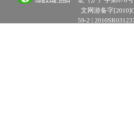
文网游备字[2010]C-R
59-2 | 2010SR03123
健康游戏公告：抵
度游戏益脑 沉迷游
上海绿岸网络科技
互联网违法信息举报
9:00~18:30) |
上海
本游戏适合18周岁
用户协议
隐私条