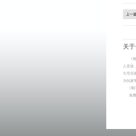
上一
关于
《
人竞技
引导完
为玩家
《蜀
免