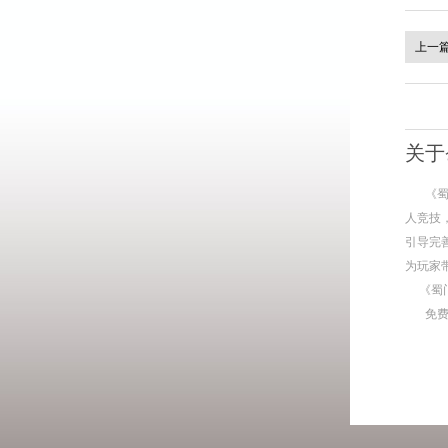
上一
关于
《
人竞技
引导完
为玩家
《蜀
免