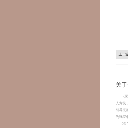
上一
关于
《
人竞技
引导完
为玩家
《蜀