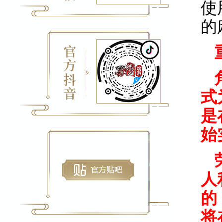
使
的
式
是
始
人
的
将