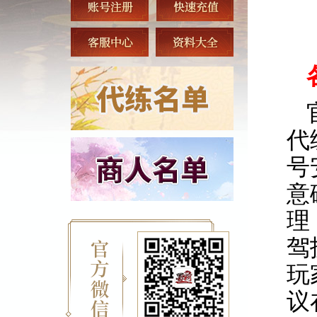
代
号
意
理
驾
玩
议