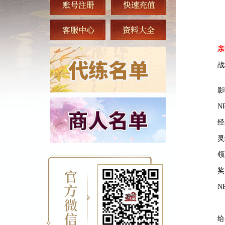
亲
战
影
N
经
灵
领
奖
N
给