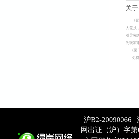
关于
《
人竞技
引导完
为玩家
《蜀
免
沪B2-20090066 |
网出证（沪）字第07