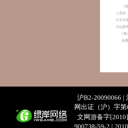
《
人竞技
引导完
为玩家
《蜀
免
沪B2-20090066 |
网出证（沪）字第07
文网游备字[2010]C-
900738-59-2 | 20