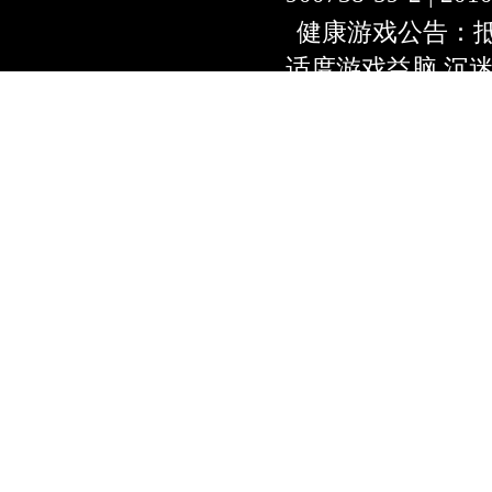
健康游戏公告：抵
适度游戏益脑 沉
上海绿岸网络科
互联网违法信息举报
9:00~18:30) |
上海
本游戏适合18周
用户协议
隐私