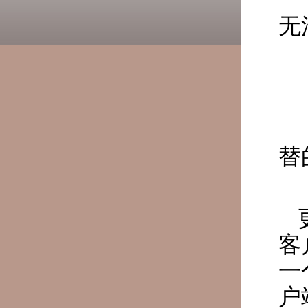
无
7
8
9
1
替
客
一
户