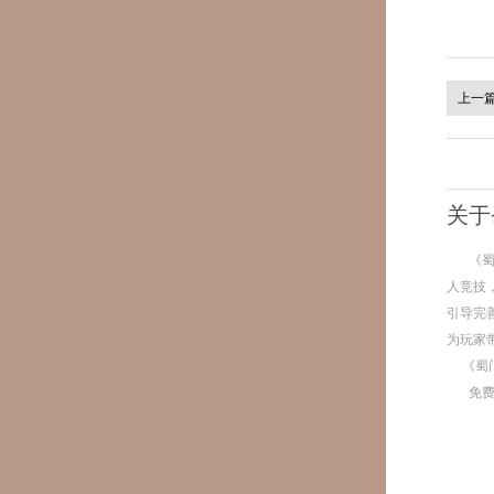
上一
关于
《
人竞技
引导完
为玩家
《蜀
免