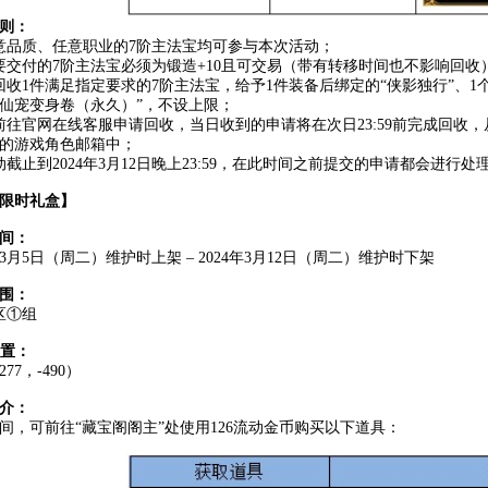
则：
意品质、任意职业的7阶主法宝均可参与本次活动；
要交付的7阶主法宝必须为锻造+10且可交易（带有转移时间也不影响回收
回收1件满足指定要求的7阶主法宝，给予1件装备后绑定的“侠影独行”、1
仙宠变身卷（永久）”，不设上限；
前往官网在线客服申请回收，当日收到的申请将在次日23:59前完成回收
的游戏角色邮箱中；
动截止到2024年3月12日晚上23:59，在此时间之前提交的申请都会进行处
限时礼盒
】
间：
4年3月5日（周二）维护时上架 – 2024年3月12日（周二）维护时下架
围：
区①组
位置：
77，-490）
介：
间，可前往“藏宝阁阁主”处使用126流动金币购买以下道具：