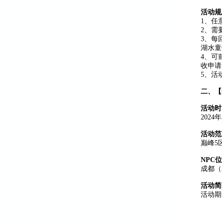
活动规
1、任
2、需
3、每
湖水童
4、可
收申请
5、活
二、
【
活动时
202
活动范
巅峰5
NPC
成都（2
活动简
活动期