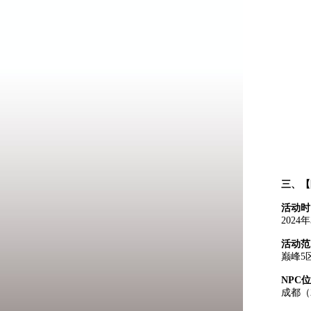
三、
【
活动时
202
活动范
巅峰5
NPC
成都（2