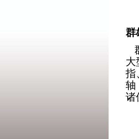
群
大
指
轴
诸