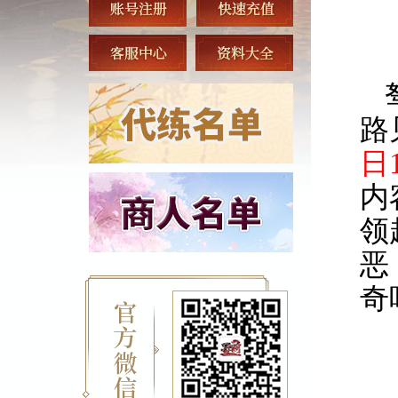
路
日1
内
领
恶
奇