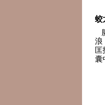
蛟
浪
匡
囊