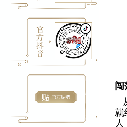
闯
就
人