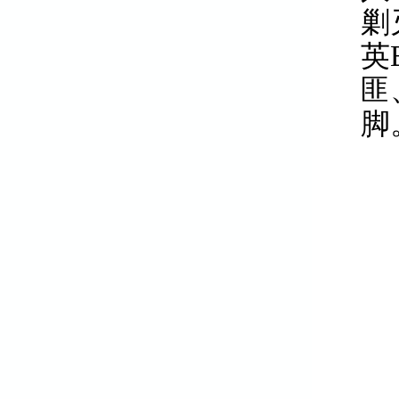
剿
英
匪
脚