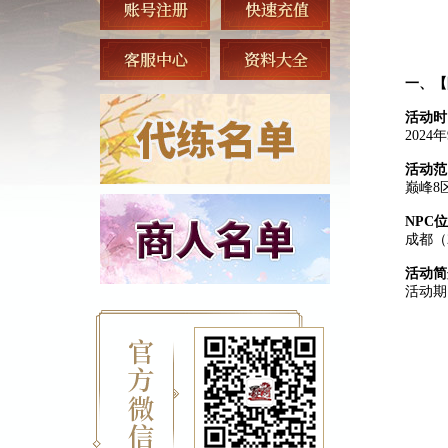
一、
【
活动时
202
活动范
巅峰8
NPC
成都（2
活动简
活动期