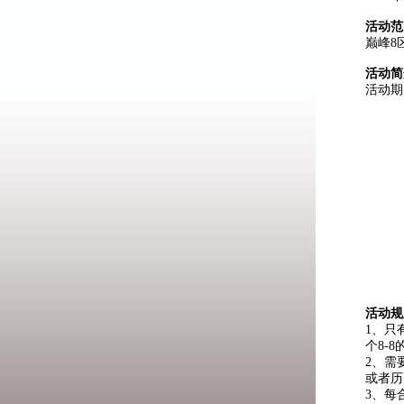
活动范
巅峰8
活动简
活动期
活动规
1、只
个8-
2、需
或者历
3、每