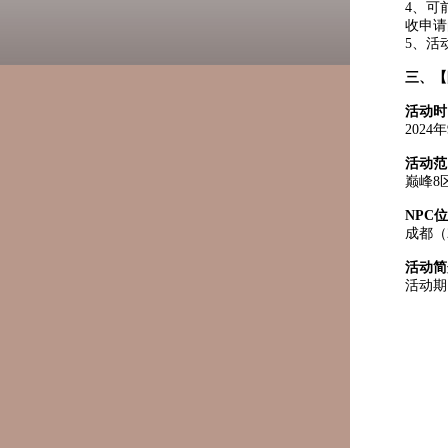
4、可
收申请
5、活
三、
【
活动时
202
活动范
巅峰8
NPC
成都（2
活动简
活动期