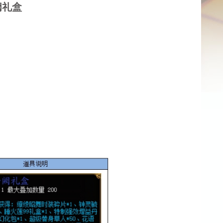
阙礼盒
！