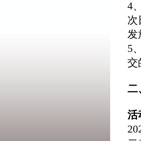
4
次
发
5
交
二
活
2