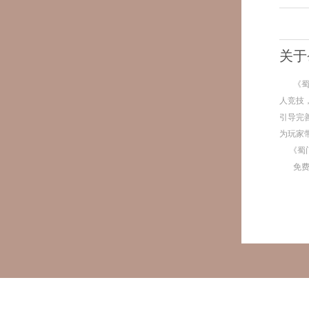
关于
《
人竞技
引导完
为玩家
《蜀
免