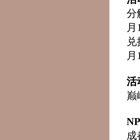
分
月
兑
月
活
巅
N
成都