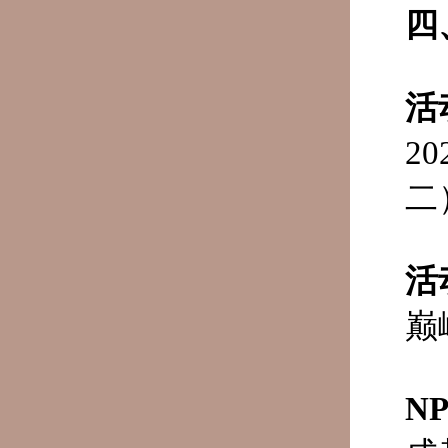
四
活
2
二
活
巅
N