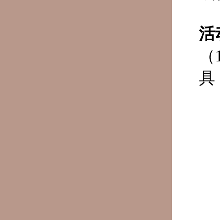
活
（
具