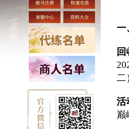
一
回
2
二
活
巅