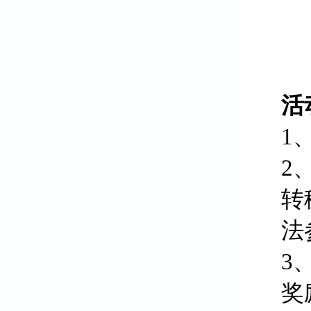
活
1
2
转
法
3
奖