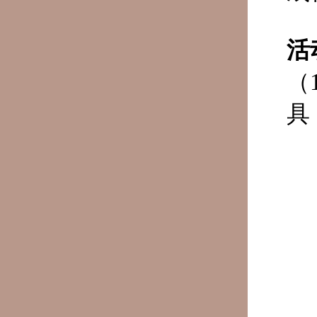
活
（
具