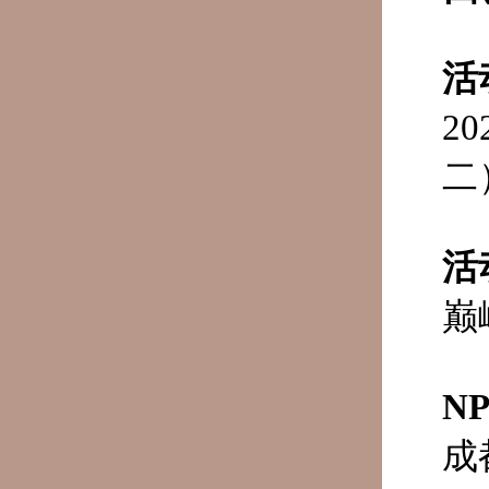
活
2
二
活
巅
N
成