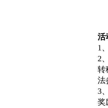
活
1
2
转
法
3
奖