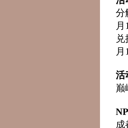
分
月
兑
月
活
巅
N
成都