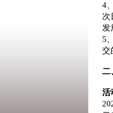
4
次
发
5
交
二
活
2