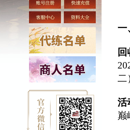
一
回
2
二
活
巅