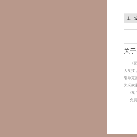
上一
关于
《
人竞技
引导完
为玩家
《蜀
免