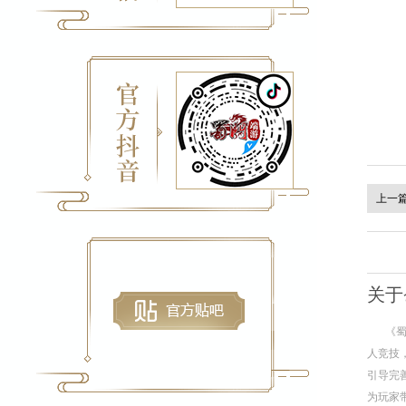
上一
关于
《
人竞技
引导完
为玩家