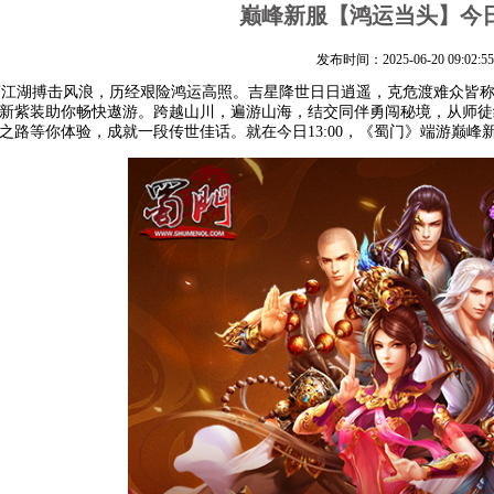
巅峰新服【鸿运当头】今
发布时间：2025-06-20 09:02:55
湖搏击风浪，历经艰险鸿运高照。吉星降世日日逍遥，克危渡难众皆称
新紫装助你畅快遨游。跨越山川，遍游山海，结交同伴勇闯秘境，从师徒
之路等你体验，成就一段传世佳话。就在今日13:00，《蜀门》端游巅峰新