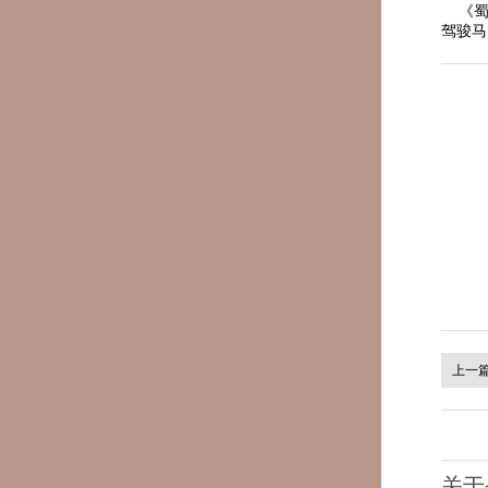
《蜀门
驾骏马
上一
关于