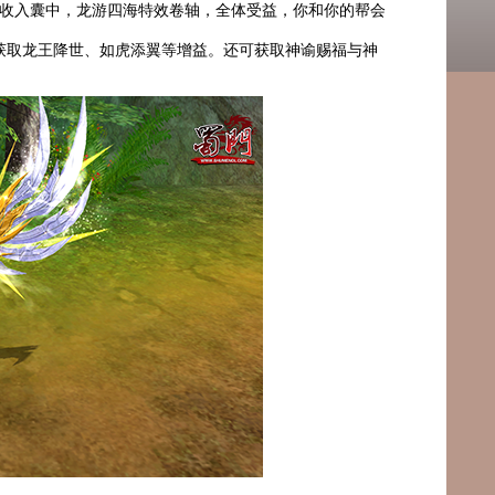
收入囊中，龙游四海特效卷轴，全体受益，你和你的帮会
获取龙王降世、如虎添翼等增益。还可获取神谕赐福与神