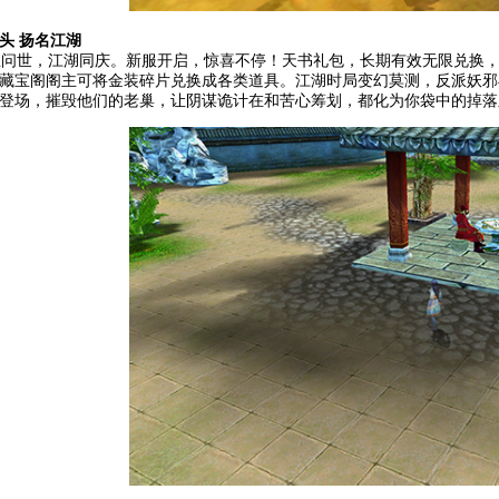
头 扬名江湖
世，江湖同庆。新服开启，惊喜不停！天书礼包，长期有效无限兑换，“
藏宝阁阁主可将金装碎片兑换成各类道具。江湖时局变幻莫测，反派妖邪
登场，摧毁他们的老巢，让阴谋诡计在和苦心筹划，都化为你袋中的掉落