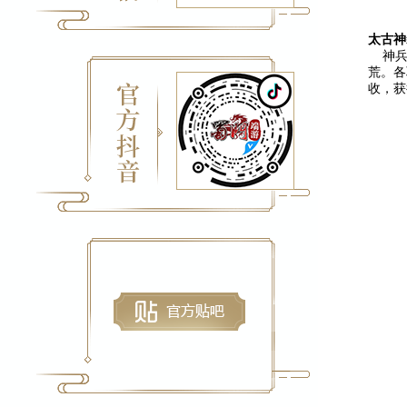
太古神
神兵利
荒。各
收，获