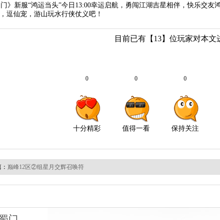
》新服“鸿运当头”今日13:00幸运启航，勇闯江湖吉星相伴，快乐交
，逗仙宠，游山玩水行侠仗义吧！
篇：
巅峰12区②组星月交辉召唤符
蜀门