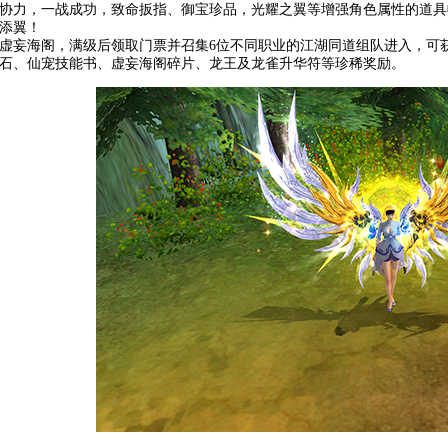
协力，一战成功，致命扳指、御宝珍品，光耀之翼等增强角色属性的道具
添翼！
虚妄海阁，满级后领取门票并召集6位不同职业的江湖同道组队进入，可
石、仙宠技能书、虚妄海阁碎片、龙王及龙雀升华符等珍稀奖励。