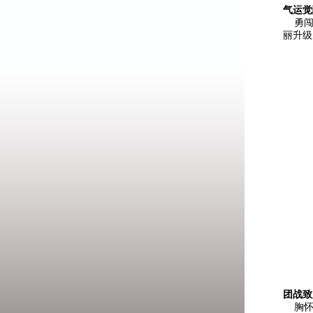
气运觉
勇闯龙
丽升级
团战致
胸怀侠