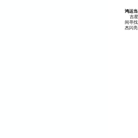
鸿运当
吉星问
间寻找
杰闪亮