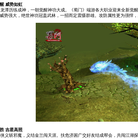
醒 威势如虹
潭历练成神，一朝觉醒神功大成。《蜀门》端游各大职业迎来全新觉醒
威势强大，绝世神功冠盖武林，一招而定震慑群雄。攻防属性更为强悍，
胜 吉星高照
义斩邪魔，义结金兰闯天涯。扶危济困广交好友结成帮会，共闯江湖探