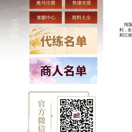
闯荡江
利，全
和江湖