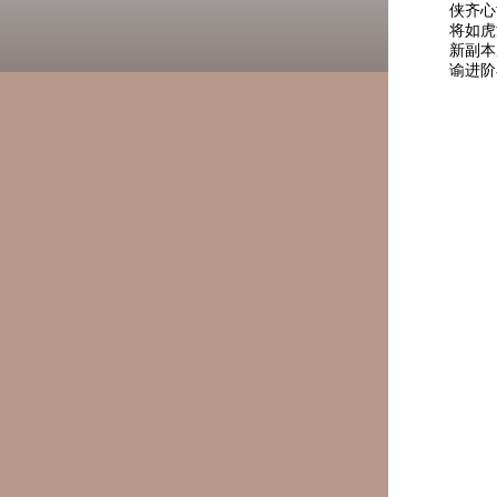
侠齐心
将如虎
新副本
谕进阶