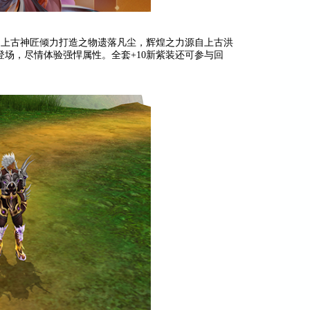
上古神匠倾力打造之物遗落凡尘，辉煌之力源自上古洪
登场，尽情体验强悍属性。全套+10新紫装还可参与回