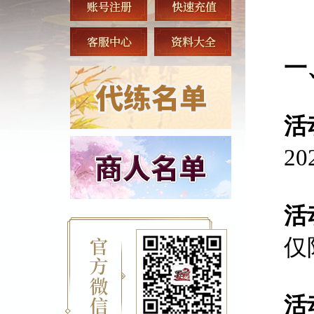
一
活
2
活
仅
活