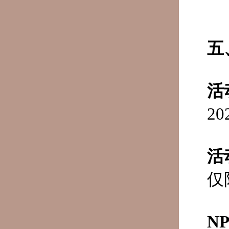
五
活
2
活
仅
N