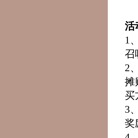
活
1
召
2
摊
买
3
奖
4