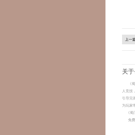
上一
关于
《
人竞技
引导完
为玩家
《蜀
免