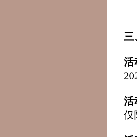
三
活
2
活
仅