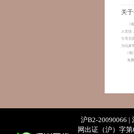
关于
《
人竞技
引导完
为玩家
《蜀
免
沪B2-20090066 |
网出证（沪）字第07