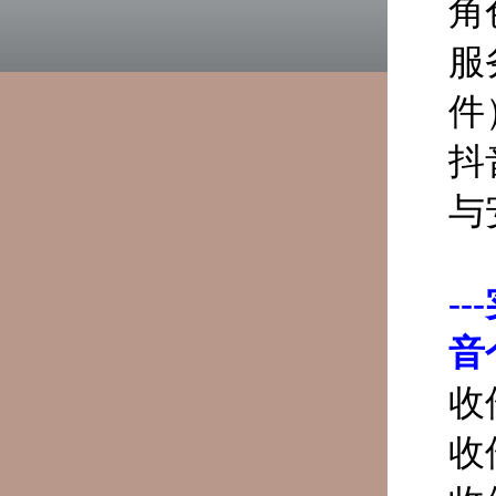
角
服
件
抖
与
-
音
收
收