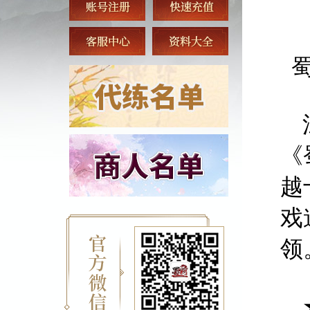
蜀
江
《
越
戏
领
★