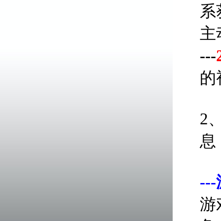
系
主
---
的
2
息
-
游