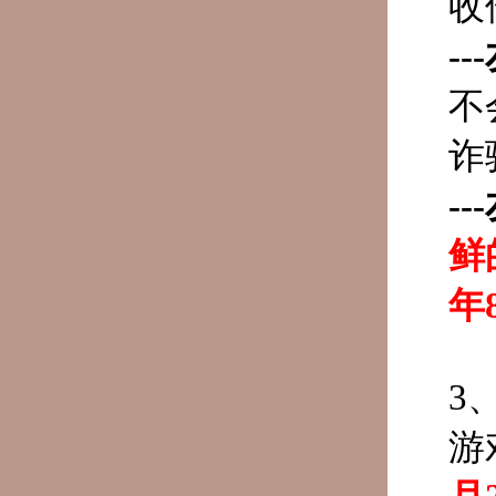
收
---
不
诈
---
鲜
年
3
游