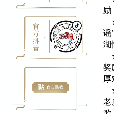
励
★
谣
湖
★
奖
厚
★
老
歌