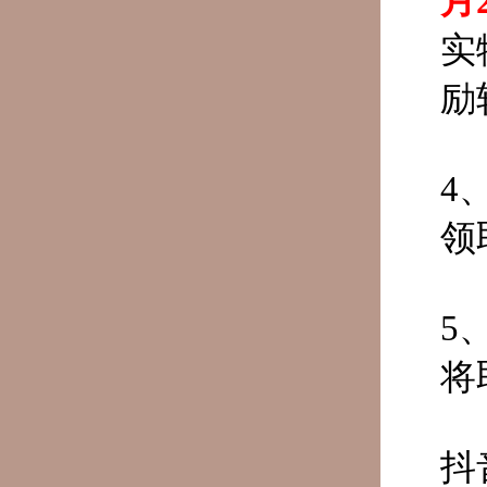
月2
实
励
4
领
5
将
抖