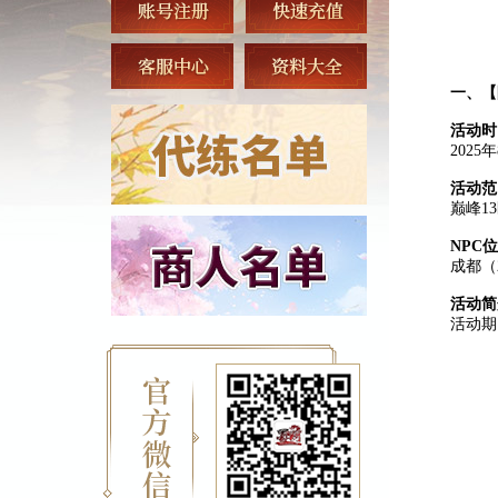
一、【
活动时
2025
活动范
巅峰1
NPC
成都（2
活动简
活动期