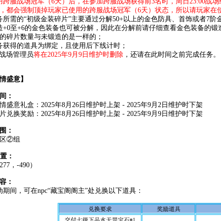
用跨服战场冠军（6天）后，在参加跨服战场获得前3名时，周日23:00战场
，都会强制顶掉玩家已使用的跨服战场冠军（6天）状态，所以请玩家在
务所需的“初级金装碎片”主要通过分解50+以上的金色防具、首饰或者7阶
造+0至+6的金色装备也可被分解，因此在分解前请仔细查看金色装备的
的碎片数量与未锻造的是一样的；
务获得的道具为绑定，且使用后下线计时；
pc战场管理员
将在2025年9月9日维护时删除
，还请在此时间之前完成任务。
情盛意】
间：
情盛意礼盒：2025年8月26日维护时上架 - 2025年9月2日维护时下架
片兑换奖励：2025年8月26日维护时上架 - 2025年9月9日维护时下架
围：
3区②组
位置：
77，-490）
容：
动期间，可在npc“藏宝阁阁主”处兑换以下道具：