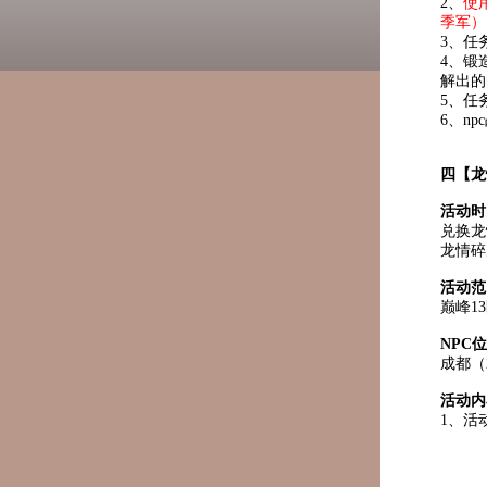
2、
使
季军）
3、任
4、锻
解出的
5、任
6、n
四【龙
活动时
兑换龙
龙情碎
活动范
巅峰1
NPC
成都（2
活动内
1、活