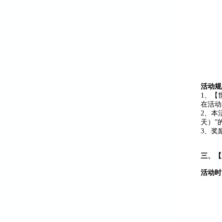
活动规
1、【
在活动
2、本
天）”
3、奖
三、【
活动时