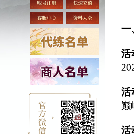
一
活
2
活
巅
活