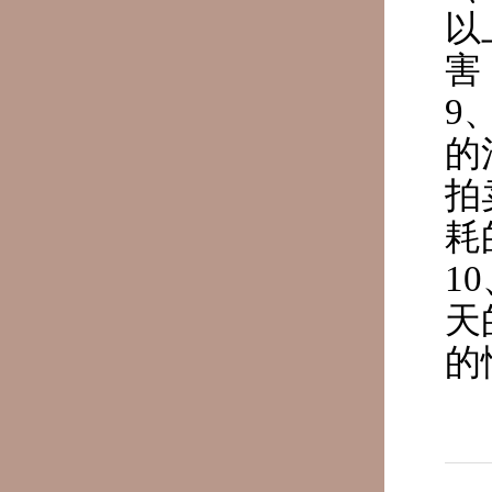
以
害
9
的
拍
耗
1
天
的