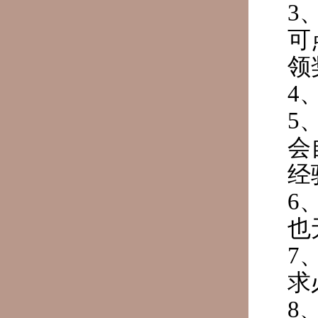
3
可
领
4
5
会
经
6
也
7
求
8