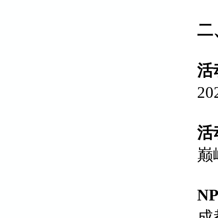
二
活
2
活
巅
N
成