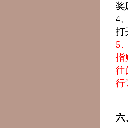
奖
4
打
5
指
往
行
六