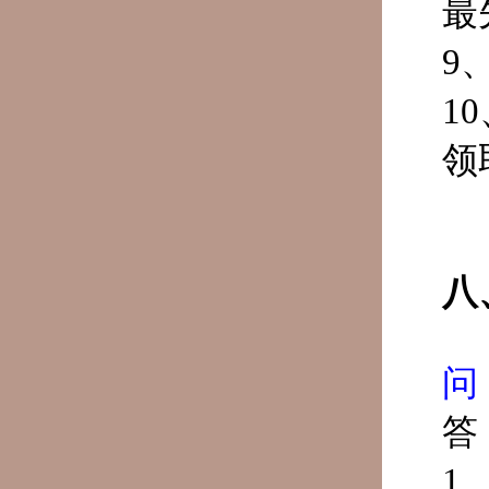
最
9
1
领
八
问
答
1