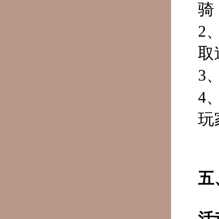
骑
2
取
3
4
玩
五
活