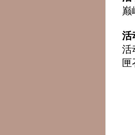
巅
活
活
匣