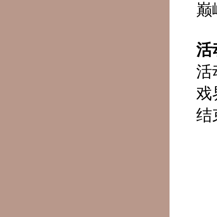
巅
活
活
戏
结