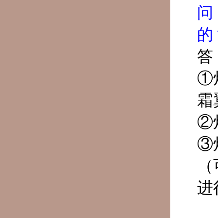
问
的
答
①
霜
②
③
（
进