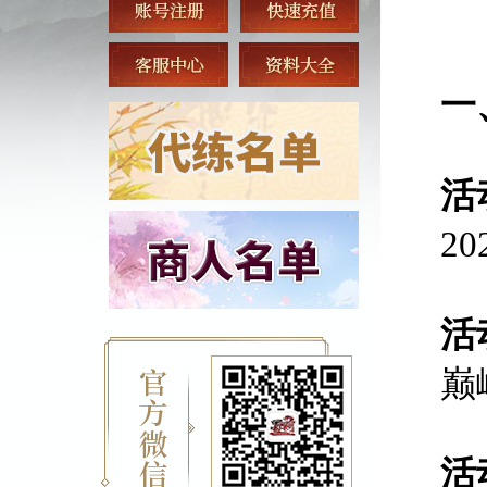
一
活
2
活
巅
活