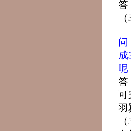
答
（
问
成
呢
答
可
羽
（