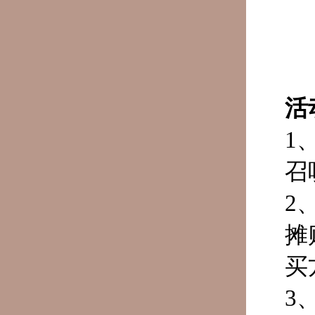
活
1
召
2
摊
买
3