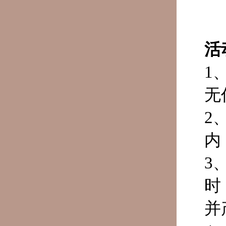
活
1
无
2
内
3
时
并