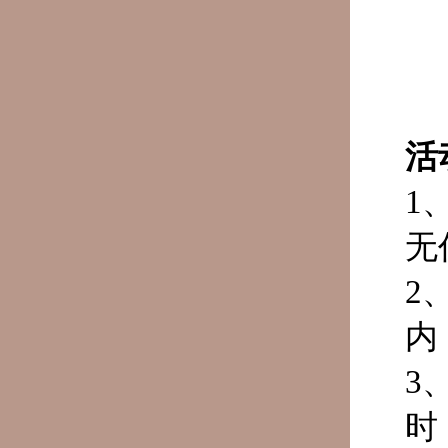
活
1
无
2
内
3
时