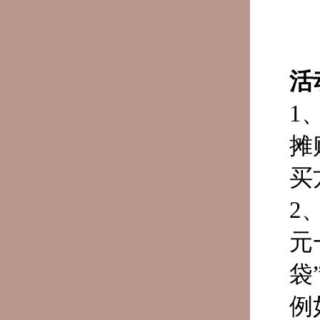
活
1
摊
买
2
元
袋
例