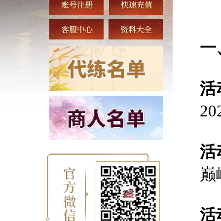
一
活
2
活
巅
活