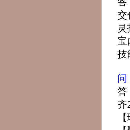
答
交
灵
宝
技
问
答
齐
【