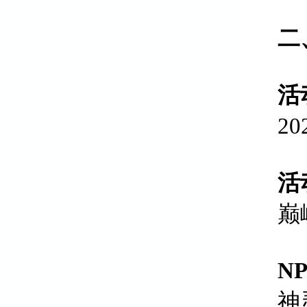
二
活
2
活
巅
N
神