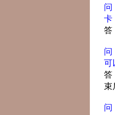
问
卡
答
问
可
答
束
问