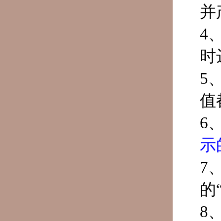
并
4
时
5
值
6
示
7
的
8