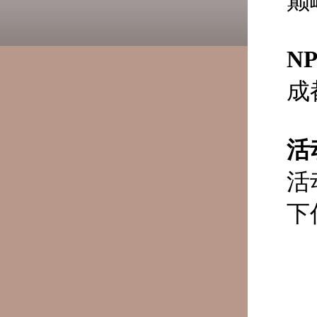
巅
N
成
活
活
下