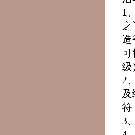
1
之
造
可
级
2
及
符
3
4