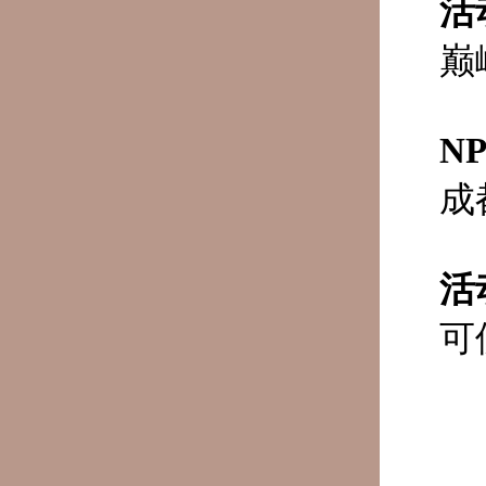
活
巅
N
成
活
可