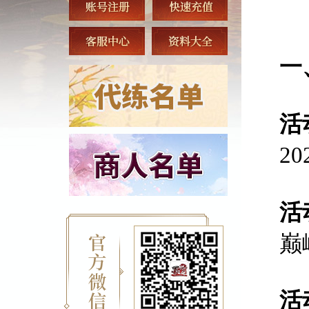
一
活
2
活
巅
活