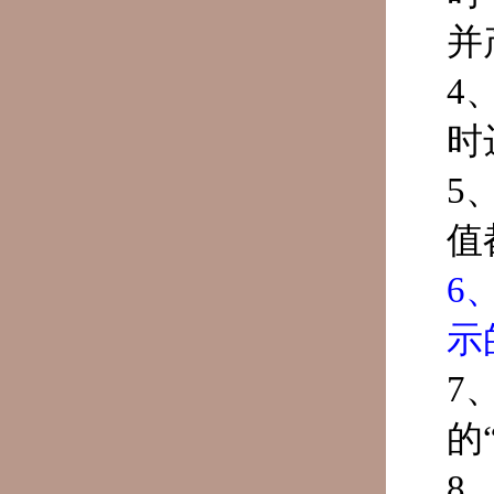
并
4
时
5
值
6
示
7
的
8