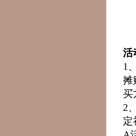
活
1
摊
买
2
定
A