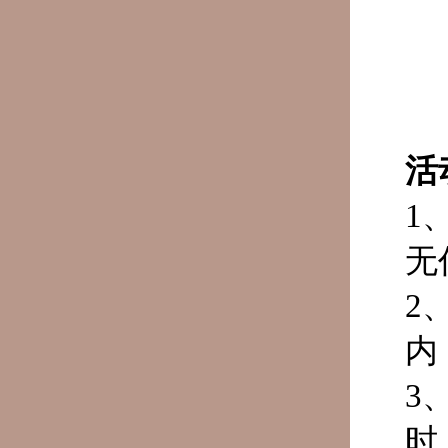
活
1
无
2
内
3
时