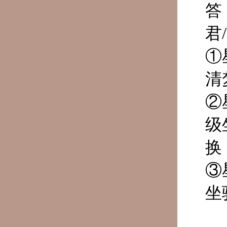
答
君
①
清
②
级
换
③
坐