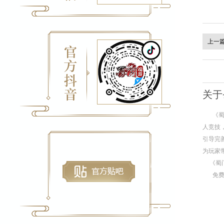
上一
关于
《
人竞技
引导完
为玩家
《蜀
免