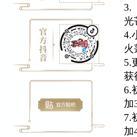
3
光
4
火
5
获
6
加
7
加