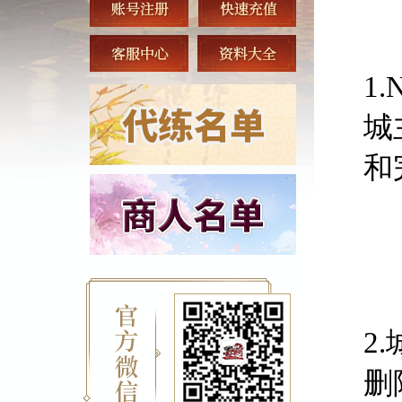
1
城
和
2
删