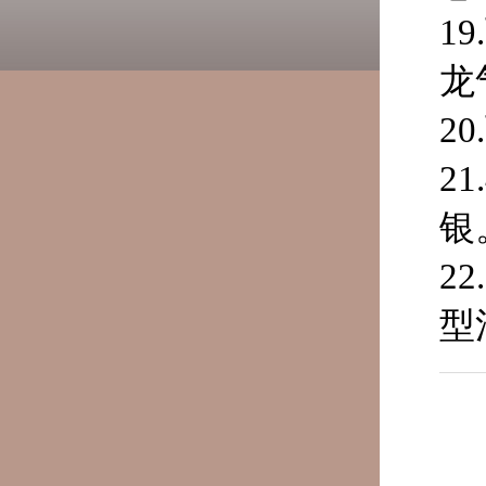
1
龙
2
2
银
2
型