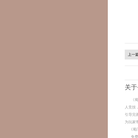
上一
关于
《
人竞技
引导完
为玩家
《蜀
免