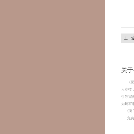
上一
关于
《
人竞技
引导完
为玩家
《蜀
免