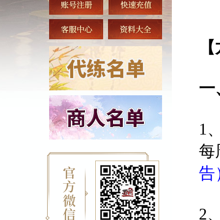
【
一
1
每
告
2