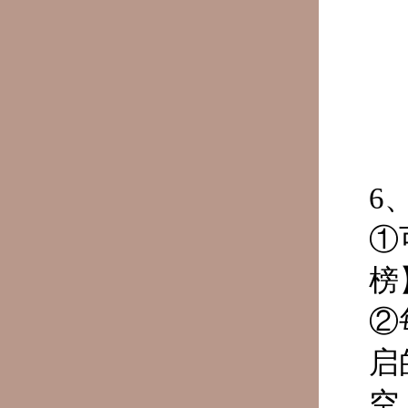
6
①
榜
②
启
空