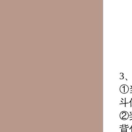
3
①
斗
②
背