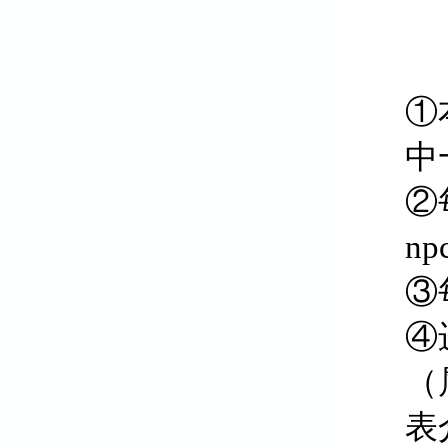
①
中
②
n
③
④
（
表