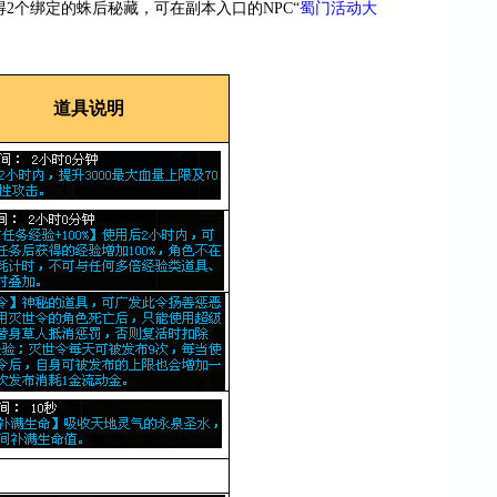
2个绑定的蛛后秘藏，可在副本入口的NPC“
蜀门活动大
道具说明