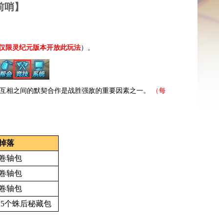
前哨】
仅限灵纪元版本开放此玩法
）。
，互相之间的默契合作是战胜强敌的重要因素之一。
（每
S掉落
卷轴包
卷轴包
卷轴包
5个蛛后秘藏包