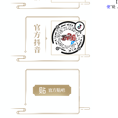
【
使
”处