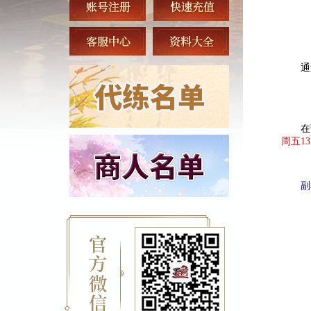
通
在
周五13
副