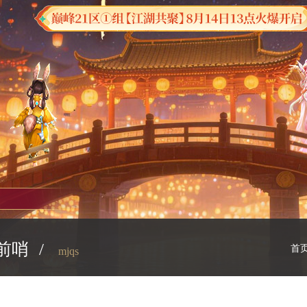
前哨
/
首
mjqs