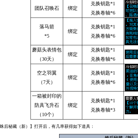
兑换钥匙*1
团队召唤石
绑定
兑换卷轴*6
落马箭
兑换钥匙*1
绑定
*5
兑换卷轴*6
蘑菇头表情包
兑换钥匙*1
绑定
（30天）
兑换卷轴*6
空之羽翼
兑换钥匙*1
绑定
（7天）
兑换卷轴*6
一箱被封印的
兑换钥匙*1
防具飞升石
绑定
兑换卷轴*3
（10个）
蛛后秘藏（新）】打开后，有几率获得如下道具：