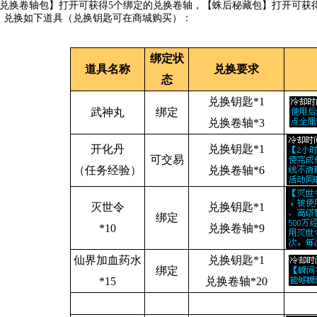
兑换卷轴包】打开可获得5个绑定的兑换卷轴，【蛛后秘藏包】打开可获得
，兑换如下道具（兑换钥匙可在商城购买）：
绑定状
道具名称
兑换要求
态
兑换钥匙*1
武神丸
绑定
兑换卷轴*3
开化丹
兑换钥匙*1
可交易
（任务经验）
兑换卷轴*6
灭世令
兑换钥匙*1
绑定
*10
兑换卷轴*9
仙界加血药水
兑换钥匙*1
绑定
*15
兑换卷轴*20