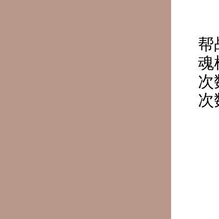
帮
魂
次
次