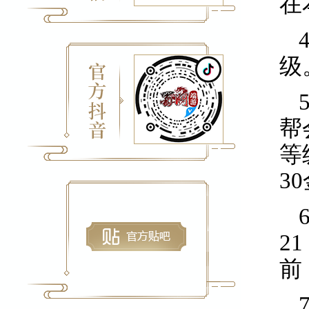
在
级
帮
等
3
2
前