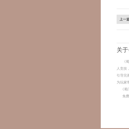
上一
关于
《
人竞技
引导完
为玩家
《蜀
免