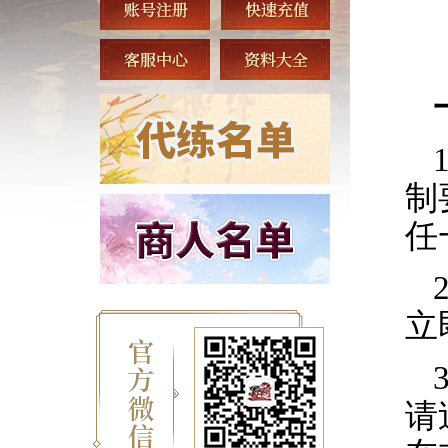
制
任
立
请