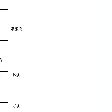
狼
狼
卫
嫩狼肉
青
卫
王
蛇肉
骡
驴肉