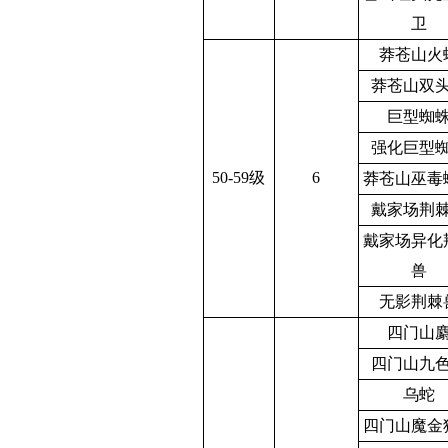
卫
莽苍山火
莽苍山双
巨型蜘
强化巨型
50-59级
6
莽苍山巫毒
戴家场荆
戴家场异化
兽
无影荆棘
四门山
四门山九
乌蛇
四门山魔金