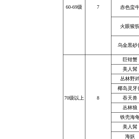
60-69级
7
赤色蛮
火眼狻
乌金黒砂
巨钳蟹
美人髯
丛林野
椰岛灵牙
70级以上
8
吞天兽
丛林狼
铁壳海
美人髯
海妖