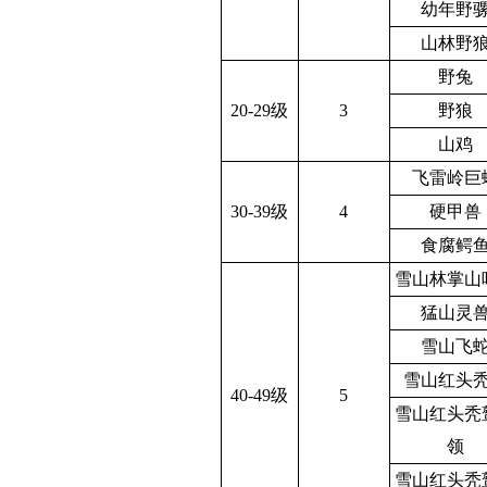
幼年野
山林野
野兔
20-29级
3
野狼
山鸡
飞雷岭巨
30-39级
4
硬甲兽
食腐鳄
雪山林掌山
猛山灵
雪山飞
雪山红头
40-49级
5
雪山红头秃
领
雪山红头秃