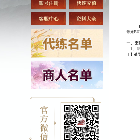
此
带来
BU
一、
烹
1、
丁】处