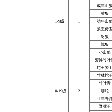
成年山
黄狼
1-9级
1
幼年山
狼王侍
豺狼
战狼
小山狼
变异竹叶
蛇王警
竹林蛇
竹叶青
10-19级
2
蟒蛇
壮年野
野骡王