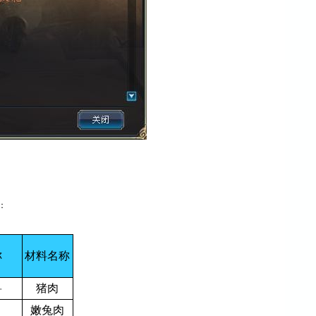
：
称
材料名称
兽
猪肉
嫩兔肉