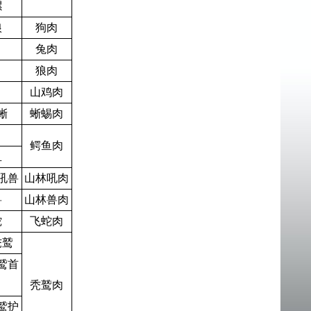
骡
狼
狗肉
兔肉
狼肉
山鸡肉
蜥
蜥蜴肉
鳄鱼肉
鱼
吼兽
山林吼肉
兽
山林兽肉
蛇
飞蛇肉
秃鹫
鹫首
秃鹫肉
鹫护