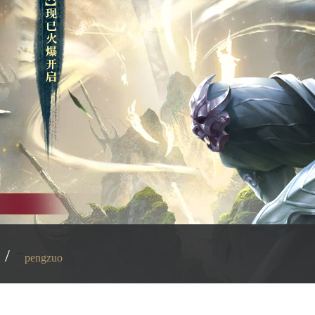
/
pengzuo