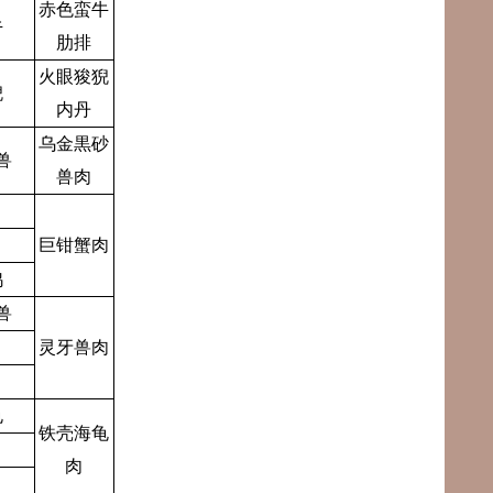
赤色蛮牛
牛
肋排
火眼狻猊
猊
内丹
乌金黒砂
兽
兽肉
巨钳蟹肉
鸡
兽
灵牙兽肉
龟
铁壳海龟
肉