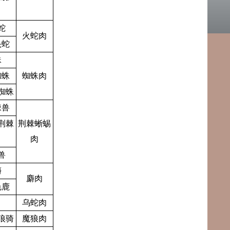
蛇
火蛇肉
头蛇
蛛
蜘蛛
蜘蛛肉
蜘蛛
棘兽
荆棘
荆棘蜥蜴
肉
兽
麝
麝肉
色鹿
乌蛇肉
狼骑
魔狼肉