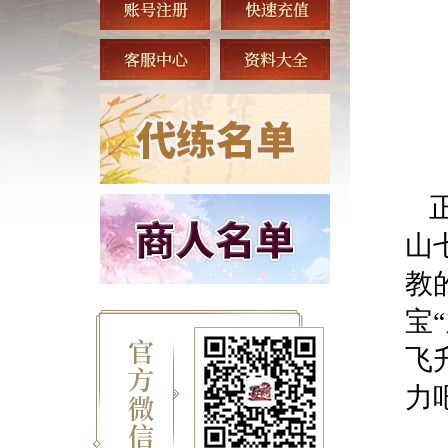
山
教
宝
飞
力