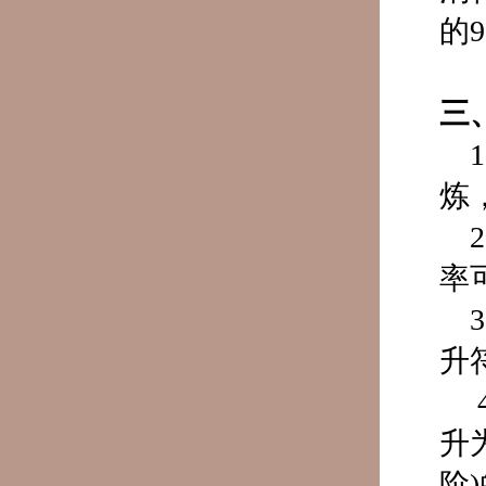
的
三
炼
率
升
升
阶