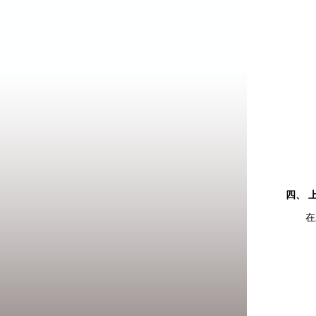
四、 
在