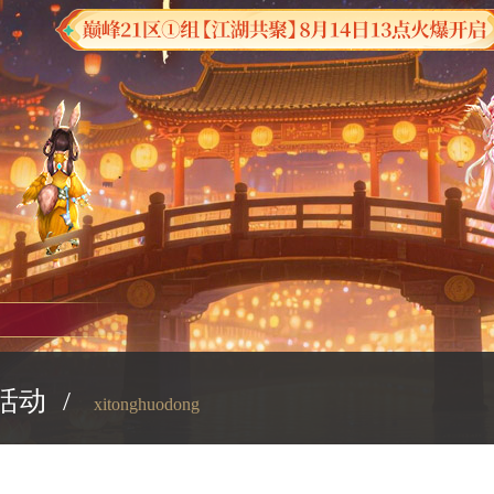
活动
/
xitonghuodong