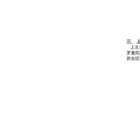
三、 
上古大
罗曼陀
所在区