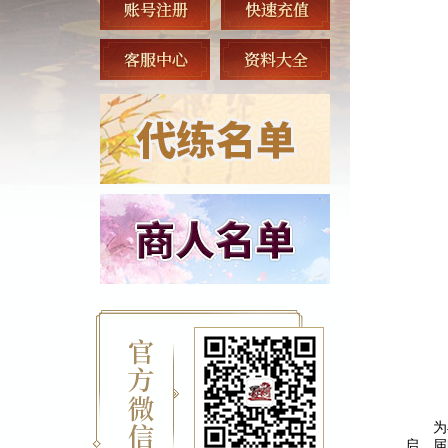
为
启。届