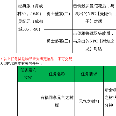
经典版（育成
击倒般罗曼陀花后，与
村30，-1640）
勇士盛宴(二)
刷出的NPC【曼陀仙
灵纪元（成都
子】对话
城305，-90）
击倒雅鲁藏双头蛟后，
勇士盛宴(三)
与刷出的NPC【衔烛之
龙】对话
：以上任务奖励物品皆为绑定物品，不可交易。
大型PVE副本有关的任务：
任务发布
任务名称
任务要求
NPC
帮会
有福同享元气之树
之树状
元气之树*1
版
分钟