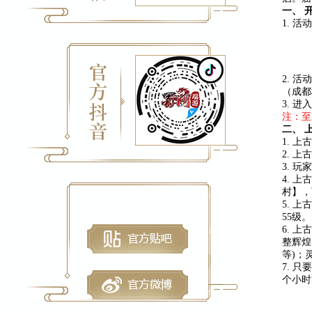
一、 
1. 
2. 
（成都城
3. 
注：至
二、 
1. 
2. 
3. 
4. 
村】，
5. 
55级。
6. 
整辉煌
等)；
7. 
个小时