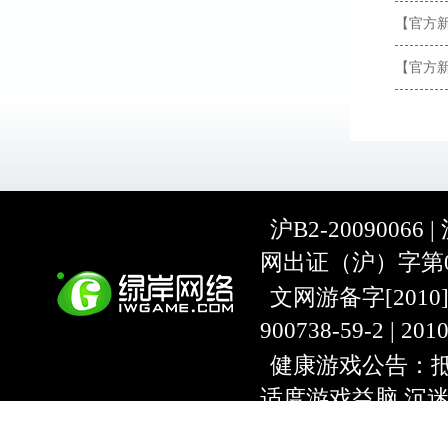
【官方
【官方
沪B2-20090066 |
网出证（沪）字第07
文网游备字[2010]C-
900738-59-2 | 20
健康游戏公告：抵
适度游戏益脑 沉
上海绿岸网络科