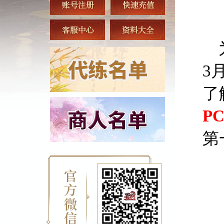
为
3
了
P
第