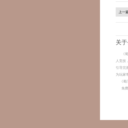
上一
关于
《
人竞技
引导完
为玩家
《蜀
免