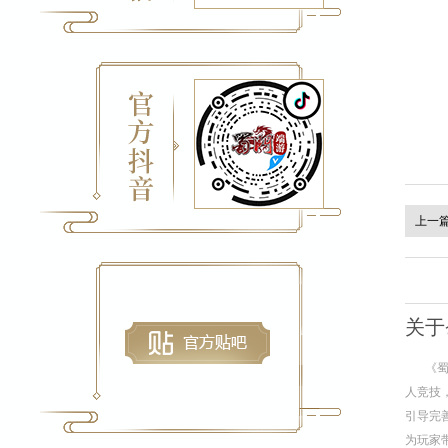
上一
关于
《
人竞技
引导完
为玩家