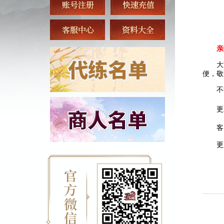
亲
大
便，敬
不
更新
客户
更新