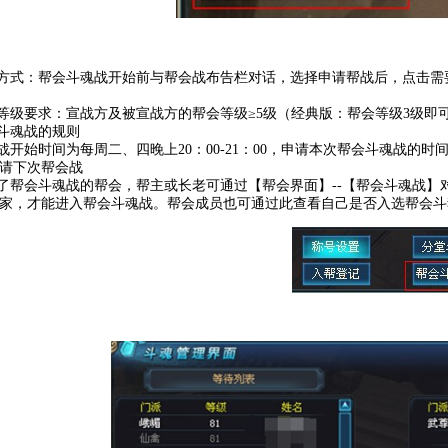
名方式：帮会斗魂战开始前与帮会战布告栏对话，选择申请帮战后，点击
会等级要求：宣战方及被宣战方的帮会等级≥5级（经典版：帮会等级3级即
会斗魂战的规则
会战开始时间为每周二、四晚上20：00-21：00，申请本次帮会斗魂战的时
请下次帮会战
请了帮会斗魂战的帮会，帮主或长老可通过【帮会界面】--【帮会斗魂战
家，才能进入帮会斗魂战。帮会成员也可通过此查看自己是否入选帮会斗魂