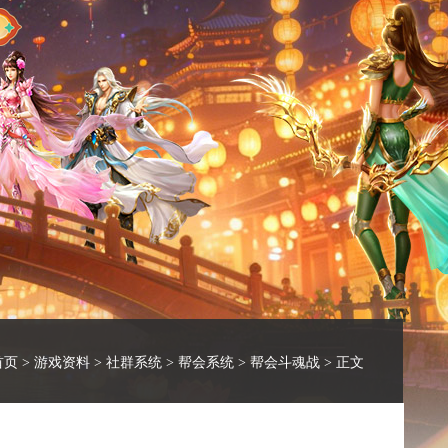
首页
>
游戏资料
>
社群系统
>
帮会系统
>
帮会斗魂战
> 正文