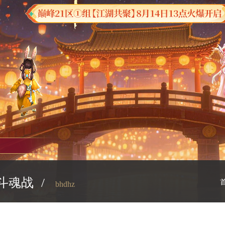
斗魂战
/
bhdhz