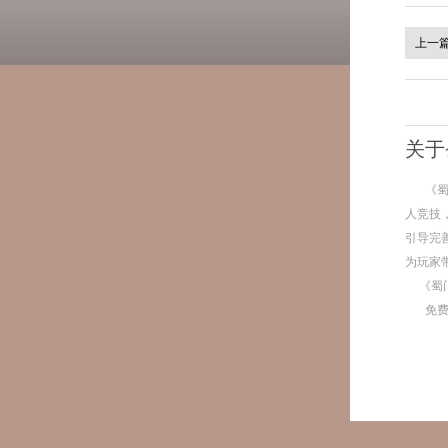
上一
关于
《
人竞技
引导完
为玩家
《蜀
免