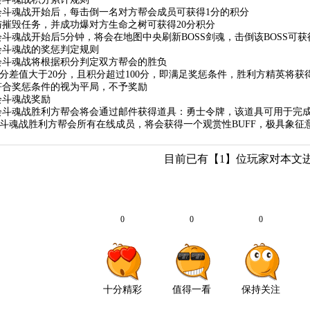
帮会斗魂战开始后，每击倒一名对方帮会成员可获得1分的积分
参与摧毁任务，并成功爆对方生命之树可获得20分积分
帮会斗魂战开始后5分钟，将会在地图中央刷新BOSS剑魂，击倒该BOSS可获
帮会斗魂战的奖惩判定规则
帮会斗魂战将根据积分判定双方帮会的胜负
分差值大于20分，且积分超过100分，即满足奖惩条件，胜利方精英将获
不符合奖惩条件的视为平局，不予奖励
帮会斗魂战奖励
帮会斗魂战胜利方帮会将会通过邮件获得道具：勇士令牌，该道具可用于完
会斗魂战胜利方帮会所有在线成员，将会获得一个观赏性BUFF，极具象征