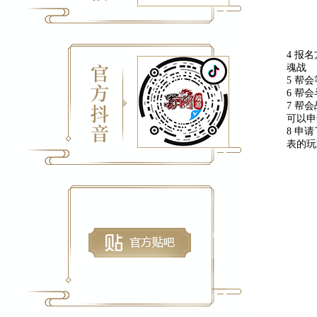
4 报
魂战
5 帮
6 帮
7 帮
可以申
8 申
表的玩