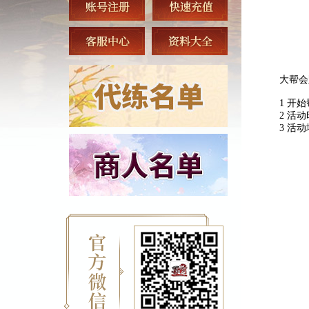
【
大帮会
1 开
2 活
3 活