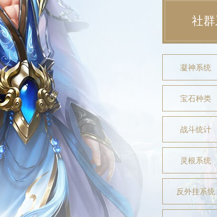
社群
凝神系统
宝石种类
战斗统计
灵根系统
反外挂系统