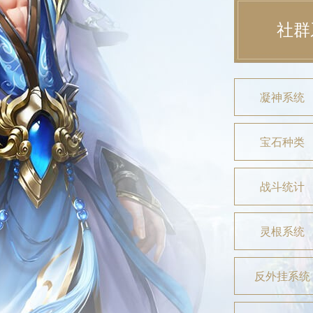
社群
凝神系统
宝石种类
战斗统计
灵根系统
反外挂系统