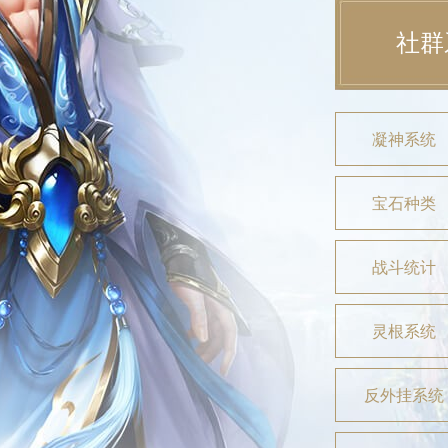
社群
凝神系统
宝石种类
战斗统计
灵根系统
反外挂系统