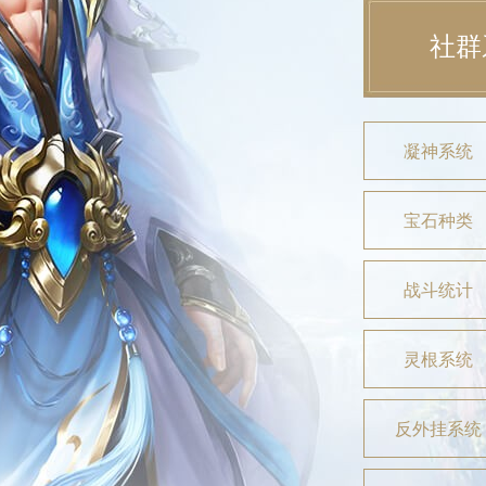
社群
凝神系统
宝石种类
战斗统计
灵根系统
反外挂系统