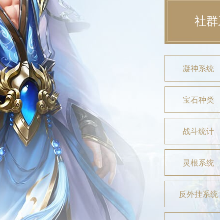
社群
凝神系统
宝石种类
战斗统计
灵根系统
反外挂系统