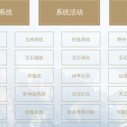
系统
系统活动
元神系统
经脉系统
野外
宝石镶嵌
宝石强化
宝
跨服战
掉率公示
仙
乾坤袋系统
法宝幻化
天
捏脸系统
好友界面功能
羽翼