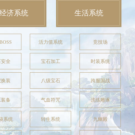
经济系统
生活系统
BOSS
活力值系统
竞技场
石安全
宝石加工
时装系统
宠换装
八级宝石
跨服国战
工装备
气血符咒
洗练雕琢
袋系统
转生系统
九幽殿