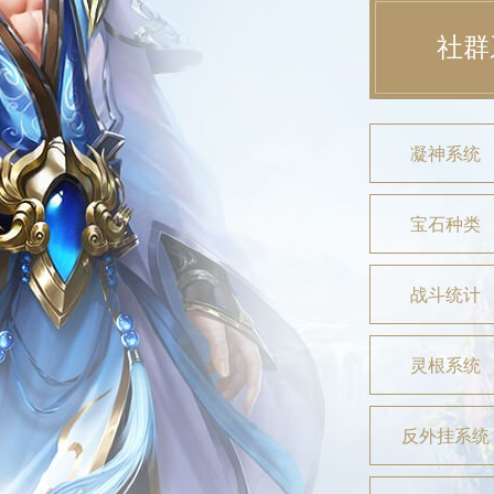
社群
凝神系统
宝石种类
战斗统计
灵根系统
反外挂系统